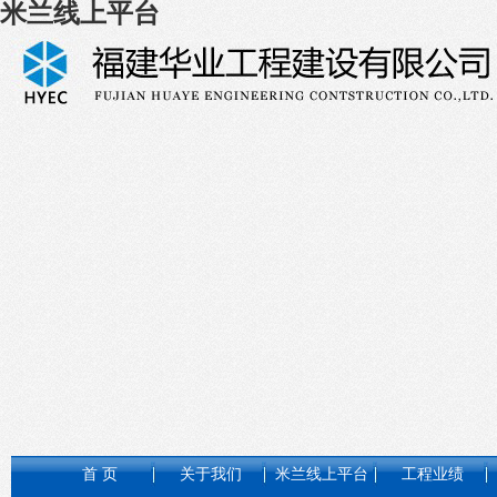
米兰线上平台
首 页
关于我们
米兰线上平台
工程业绩