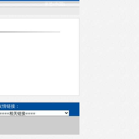
米兰(中国)
友情链接：